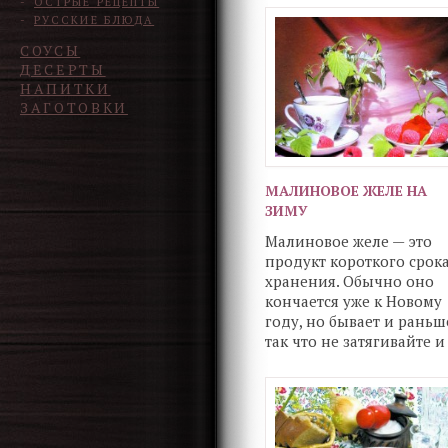
ОСТРЫЕ РЕЦЕПТЫ
порадовать себя и близк
РУССКИЕ БЛЮДА
СОУСЫ
ДЕСЕРТЫ
НАПИТКИ
ЗАГОТОВКИ
МАЛИНОВОЕ ЖЕЛЕ НА
ЗИМУ
Малиновое желе — это
продукт короткого срок
хранения. Обычно оно
кончается уже к Новому
году, но бывает и раньш
так что не затягивайте и
употребляйте его как
можно раньше,