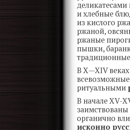
деликатесами 
и хлебные блю
из кислого ржа
ржаной, овсян
ржаные пироги
пышки, баранк
традиционные 
В X—XIV веках
всевозможные 
ритуальными
В начале XV-X
заимствованы 
органично вли
исконно рус