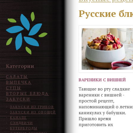
Русские бл
Категории
САЛАТЫ
ВАРЕНИКИ С ВИШНЕЙ
ВЫПЕЧКА
СУПЫ
Тающие во рту сладкие
ВТОРЫЕ БЛЮДА
вареники с вишней -
ЗАКУСКИ
простой рецепт,
напоминающий о летни
ЗАКУСКИ ИЗ ГРИБОВ
каникулах у бабушки.
ЗАКУСКИ ИЗ ОВОЩЕЙ
КАНАПЕ
Пришло время
СЭНДВИЧИ
приготовить их
БУТЕРБРОДЫ
самостоятельно и