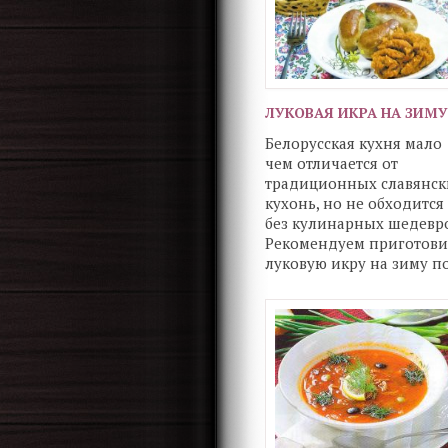
ЛУКОВАЯ ИКРА НА ЗИМУ
Белорусская кухня мало
чем отличается от
традиционных славянск
кухонь, но не обходится
без кулинарных шедевро
Рекомендуем приготови
луковую икру на зиму п
белорусски.