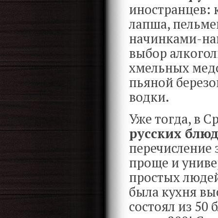
иностранцев: 
лапша, пельме
начинками-нап
выбор алкогол
хмельных медо
пьяной березо
водки.
Уже тогда, в С
русских блю
перечисление 
проще и униве
простых людей
была кухня вы
состоял из 50 