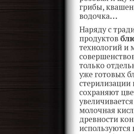
грибы, квашен
водочка...
Наряду с трад
продуктов
блю
технологий и 
совершенствов
только отдель
уже готовых б
стерилизации 
сохраняют цвет
увеличивается 
молочная кисло
древности кон
используются