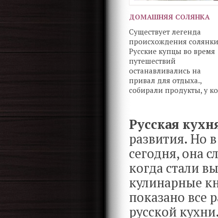
ДОМАШНЯЯ СОЛЯНКА
Существует легенда
происхождения солянки
Русские купцы во время
путешествий
останавливались на
привал для отдыха.,
собирали продукты, у к
что есть, и варили из ни
суп.
Русская кухн
развития. Но в
сегодня, она с
когда стали в
кулинарные кн
показано все 
русской кухни