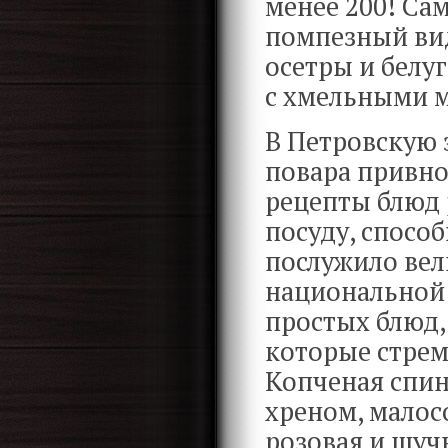
менее 200! Са
помпезный вид
осетры и белу
с хмельными 
В Петровскую 
повара привно
рецепты блюд 
посуду, спосо
послужило вел
национальной 
простых блюд, 
которые стрем
Копченая спин
хреном, малосо
розовая и щуч