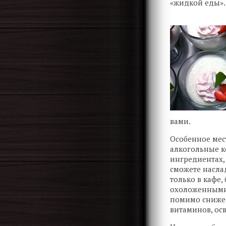
«жидкой еды».
вами.
Особенное мес
алкогольные ко
ингредиентах,
сможете наслад
только в кафе
охоложенными,
помимо снижен
витаминов, ос