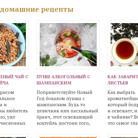
 домашние рецепты
ЕНЫЙ ЧАЙ С
ПУНШ АЛКОГОЛЬНЫЙ С
КАК ЗАВАРИТ
ЙЧА
ШАМПАНСКИМ
ЛИСТЬЕВ
 рисом
Поприветствуйте Новый
Как выбрать
альное
Год бокалом пунша с
ароматнейши
а и
шампанским. Будь то
который бодр
вы любитель
девичник или пасхальный
и освежает, и
но, уже
бранч, этот освежающий
в чайнике? В
очисленных
коктейль достоин того,
это самое гл
 зеленого
чтобы его подали в особых
данном деле.
ья. Но
случаях. Хотя
воду необхо