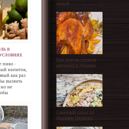
икрой
ЛЬ В
УСЛОВИЯХ
Как запечь сочную
 пиво -
индейку в духовке
ный напиток,
мый как раз
обы вызвать
 но не
тобы
колько-
тный уровень
Слоеный салат от
Джейми Оливера