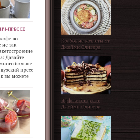
НЧ-ПРЕССЕ
кофе во
Крабовые котлеты от
 не так
Джейми Оливера
акетостроение
ка! Давайте
емного больше
нцузский пресс
как вы можете
Яффский торт от
Джейми Оливера