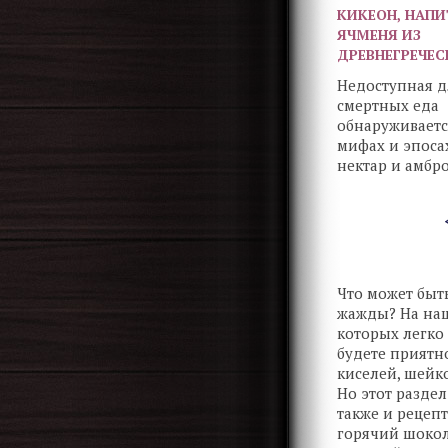
КИКЕОН, НАПИ
ЯЧМЕНЯ ИЗ
ДРЕВНЕГРЕЧЕ
Недоступная д
смертных еда
обнаруживаетс
мифах и эпосах
нектар и амбро
китайцев - «пе
бессмертия», у 
молодильные 
Что может быт
жажды? На наш
которых легко
будете приятно
киселей, шейк
Но этот разде
также и рецеп
горячий шокола