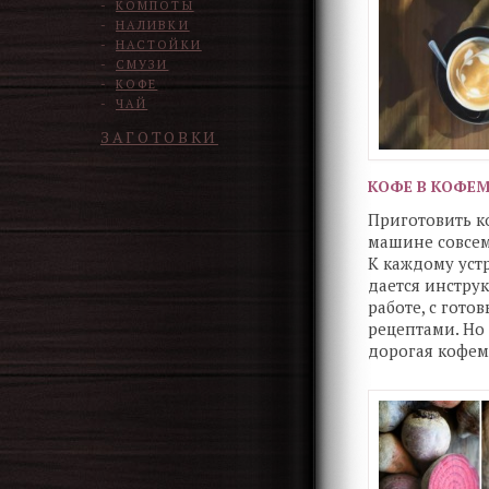
КОМПОТЫ
НАЛИВКИ
НАСТОЙКИ
СМУЗИ
КОФЕ
ЧАЙ
ЗАГОТОВКИ
КОФЕ В КОФЕ
Приготовить к
машине совсем
К каждому уст
дается инстру
работе, с гото
рецептами. Но
дорогая кофе
сможет сварит