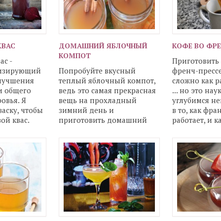
КВАС
ДОМАШНИЙ ЯБЛОЧНЫЙ
КОФЕ ВО ФРЕ
КОМПОТ
ас -
Приготовить 
изирующий
Попробуйте вкусный
френч-прессе
улучшения
теплый яблочный компот,
сложно как р
и общего
ведь это самая прекрасная
... но это нау
овья. Я
вещь на прохладный
углубимся н
аску, чтобы
зимний день и
в то, как фра
ой квас.
приготовить домашний
работает, и 
веклы
яблочный сидр на самом
деле очень просто.