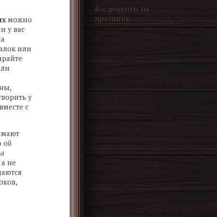
Все рецепты на
праздник
ях
можно
и у вас
па
алок или
ирайте
или
ны,
ворить у
вместе с
имают
о об
вы
 а не
даются
оков,