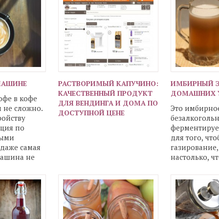
МАШИНЕ
РАСТВОРИМЫЙ КАПУЧИНО:
ИМБИРНЫЙ Э
КАЧЕСТВЕННЫЙ ПРОДУКТ
ДОМАШНИХ 
офе в кофе
ДЛЯ ВЕНДИНГА И ДОМА ПО
 не сложно.
Это имбирное
ДОСТУПНОЙ ЦЕНЕ
ройству
безалкоголь
кция по
ферментируе
выми
для того, чт
 даже самая
газирование,
машина не
настолько, ч
ь
обеспечить с
нибудь заме