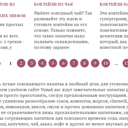
ТОК ИЗ
КОКТЕЙЛИ ИЗ ЧАЯ
КОКТЕЙЛИ Н
Любите холодный чай? Так
Эти коктейл
СКИХ МИФОВ
развивайте эту идею и
супергероям,
ля простых
готовьте коктейли на его
золотоискате
основе. Только помните,
повелителям
я во всех
что такие напитки надо
ценителям ды
: у греков -
подавать охлажденными,
который, как
зия, у
поэтому заранее
известной пе
рсики
приготовьте
уют».
русских -
<
1
2
3
4
5
6
7
8
9
10
...
1
яблочки,
ь лучше освежающего напитка в знойный день для утолени
ем удобном сайте Vsmak вас ждут замечательные напитки 
 и просто приготовить, следуя предложенным инструкциям.
 удивлены разнообразию соков, компотов, морсов, сбитней,
ов, лимонадов, квасов, смузи и прочих домашних напитков д
л не ограничивается лишь прохладительными напитками, зд
ты согревающих напитков для холодного времени года, нап
д, капучино, чай, какао, кофе и других не менее вкусных р