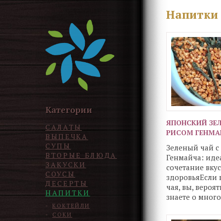
Напитки
Категории
ЯПОНСКИЙ ЗЕЛ
САЛАТЫ
РИСОМ ГЕНМА
ВЫПЕЧКА
СУПЫ
Зеленый чай с
ВТОРЫЕ БЛЮДА
Генмайча: иде
ЗАКУСКИ
сочетание вкус
СОУСЫ
здоровьяЕсли 
ДЕСЕРТЫ
чая, вы, вероят
НАПИТКИ
знаете о мног
преимуществах
КОКТЕЙЛИ
СОКИ
чая для здоров