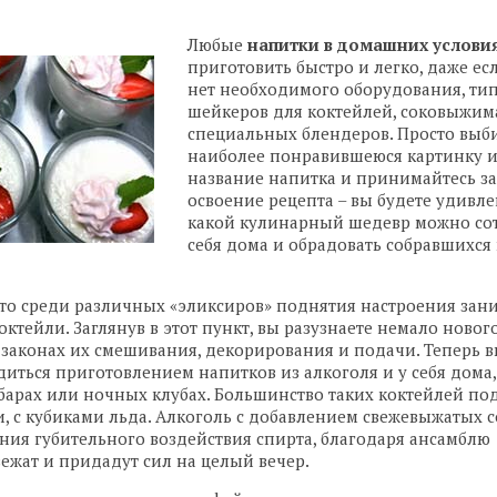
Любые
напитки в домашних услови
приготовить быстро и легко, даже есл
нет необходимого оборудования, ти
шейкеров для коктейлей, соковыжим
специальных блендеров. Просто выб
наиболее понравившеюся картинку 
название напитка и принимайтесь за
освоение рецепта – вы будете удивле
какой кулинарный шедевр можно сот
себя дома и обрадовать собравшихся 
то среди различных «эликсиров» поднятия настроения зан
ктейли. Заглянув в этот пункт, вы разузнаете немало новог
 законах их смешивания, декорирования и подачи. Теперь 
иться приготовлением напитков из алкоголя и у себя дома,
, барах или ночных клубах. Большинство таких коктейлей по
 с кубиками льда. Алкоголь с добавлением свежевыжатых с
ия губительного воздействия спирта, благодаря ансамблю
вежат и придадут сил на целый вечер.