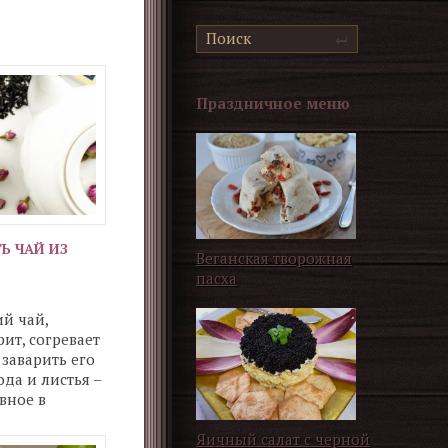
Праздничное меню
Ь ЧАЙ ИЗ
Веганская творожная
пасха
й чай,
ит, согревает
 заварить его
ода и листья –
авное в
 К выбору
димо
Яичный салат с черной