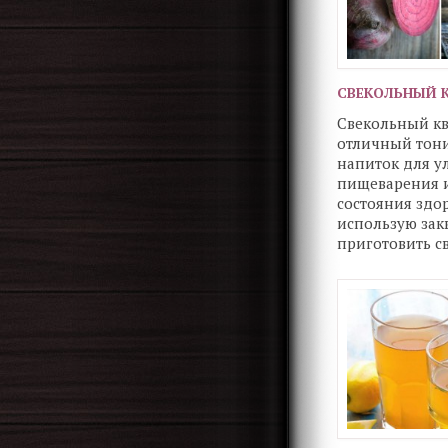
СВЕКОЛЬНЫЙ 
Свекольный кв
отличный тон
напиток для 
пищеварения 
состояния здор
использую закв
приготовить св
Пить квас из с