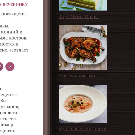
А ВЕЧЕРИНКУ
и посвящены
Торт Матча Опера
лям,
 молний и
ма костров,
 поется в
сне, «создает
3
>
Утка с оливками
я
рецепты
 Вы
 узваров,
ля лета.
есь есть
ример,
Суп-пюре с мидиями
ецептов