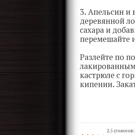
3. Апельсин и
деревянной л
сахара и доба
перемешайте и
Разлейте по п
лакированными
кастрюле с го
кипении. Зака
2.5 (голосов