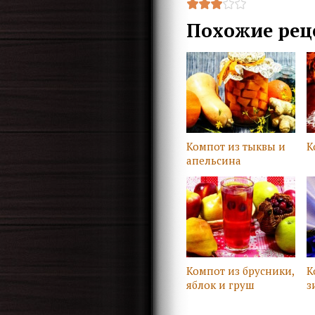
Похожие рец
Компот из тыквы и
К
апельсина
Компот из брусники,
К
яблок и груш
з