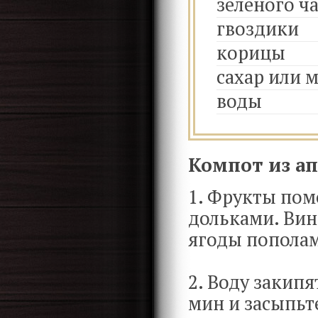
зеленого ч
гвоздики
корицы
сахар или 
воды
Компот из ап
1. Фрукты пом
дольками. Вин
ягоды пополам
2. Воду закипя
мин и засыпьте