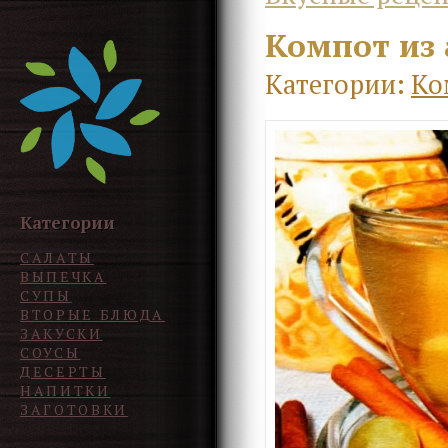
Компот из 
Категории:
Ко
Категории
САЛАТЫ
ВЫПЕЧКА
СУПЫ
ВТОРЫЕ БЛЮДА
ЗАКУСКИ
СОУСЫ
ДЕСЕРТЫ
НАПИТКИ
ЗАГОТОВКИ