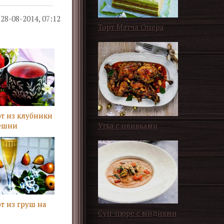
28-08-2014, 07:12
Торт Матча Опера
т из клубники
ешни
Утка с оливками
т из груш на
Суп-пюре с мидиями