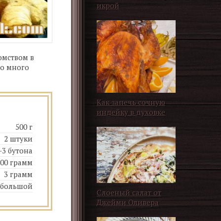
икрой
омством в
то много
Как запечь сочную
индейку в духовке
500 г
2 штуки
-3 бутона
500 грамм
3 грамм
ебольшой
Слоеный салат от
Джейми Оливера