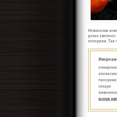
Немногим изве
руках умелого 
потеряли. Так
Ингреди
очищенн
апельсин
гвоздики
сахара
лимонно
корня им