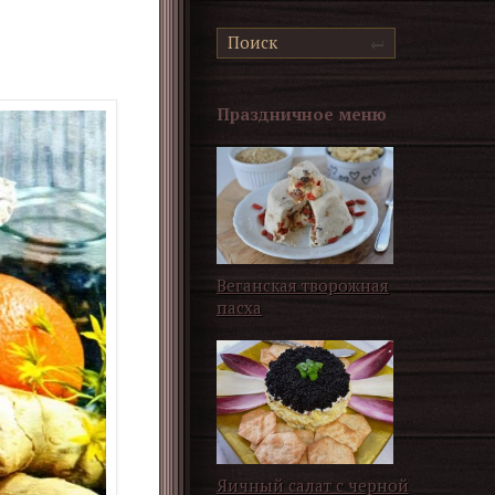
Праздничное меню
Веганская творожная
пасха
Яичный салат с черной