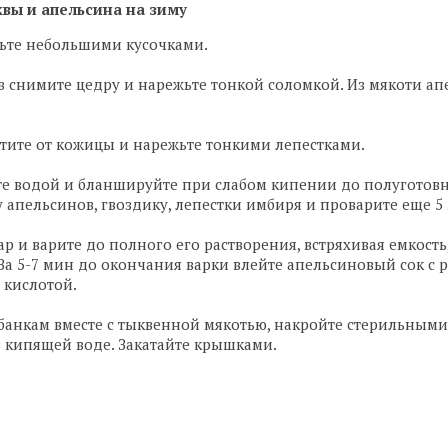
вы и апельсина на зиму
жьте небольшими кусочками.
ов снимите цедру и нарежьте тонкой соломкой. Из мякоти а
стите от кожицы и нарежьте тонкими лепестками.
йте водой и бланшируйте при слабом кипении до полуготовн
 апельсинов, гвоздику, лепестки имбиря и проварите еще 5
хар и варите до полного его растворения, встряхивая емкость
 За 5-7 мин до окончания варки влейте апельсиновый сок с 
 кислотой.
о банкам вместе с тыквенной мякотью, накройте стерильным
в кипящей воде. Закатайте крышками.