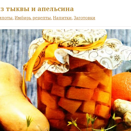
з тыквы и апельсина
мпоты
,
Имбирь рецепты
,
Напитки
,
Заготовки