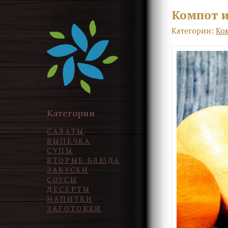
Компот и
Категории:
Ко
Категории
САЛАТЫ
ВЫПЕЧКА
СУПЫ
ВТОРЫЕ БЛЮДА
ЗАКУСКИ
СОУСЫ
ДЕСЕРТЫ
НАПИТКИ
ЗАГОТОВКИ