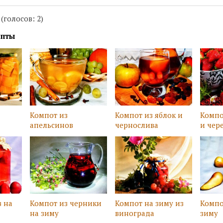
 (голосов:
2
)
епты
Компот из
Компот из яблок и
Компо
апельсинов
чернослива
и чер
в на
Компот из черники
Компот на зиму из
Компо
на зиму
винограда
зиму