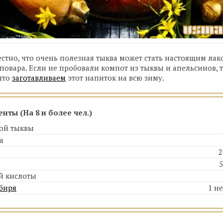
стно, что очень полезная тыква может стать настоящим лак
повара. Если не пробовали компот из тыквы и апельсинов, 
 что
заготавливаем
этот напиток на всю зиму.
енты (На
8 и более чел.
)
ой тыквы
а
2
й кислоты
биря
1 н