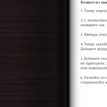
Компот из тык
1. Тыкву наре
2. С апельсин
отожмите сок.
3. Имбирь очи
4. Тыкву зале
Добавьте цедру
5. Добавьте са
не пригорела.
нем лимонной
6. Разлейте п
стерилизуйте 