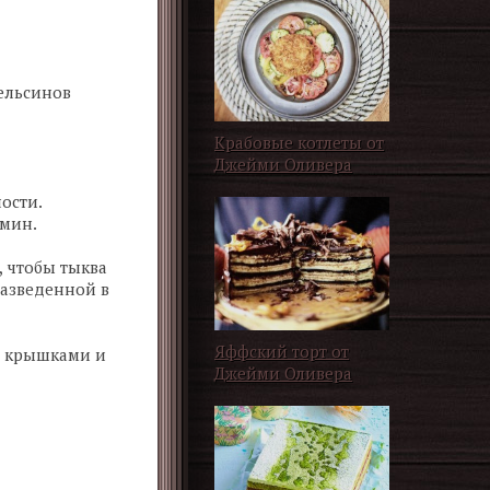
пельсинов
Крабовые котлеты от
Джейми Оливера
ости.
 мин.
, чтобы тыква
разведенной в
Яффский торт от
и крышками и
Джейми Оливера