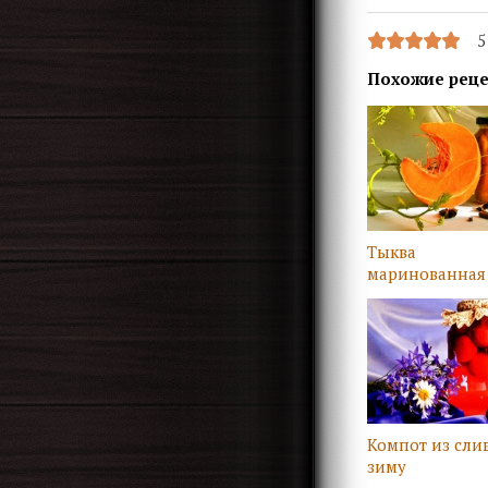
5
Похожие рец
Тыква
маринованная
Компот из сли
зиму