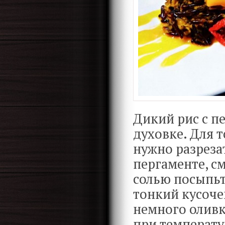
Дикий рис с п
духовке. Для т
нужно разреза
пергаменте, 
солью посыпь
тонкий кусоче
немного оливк
при температу