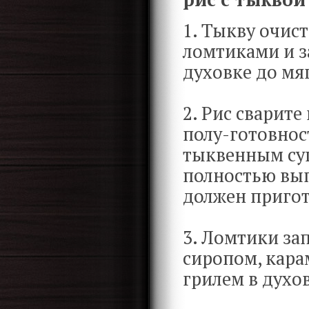
1. Тыкву очис
ломтиками и з
духовке до мя
2. Рис сварите
полу-готовност
тыквенным суп
полностью вып
должен пригот
3. Ломтики з
сиропом, кара
грилем в духо