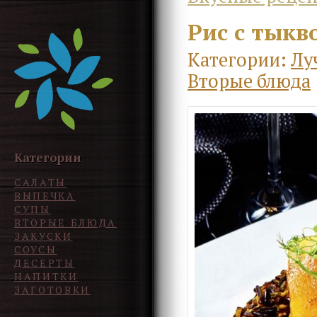
Рис с тыкв
Категории:
Лу
Вторые блюда
Категории
САЛАТЫ
ВЫПЕЧКА
СУПЫ
ВТОРЫЕ БЛЮДА
ЗАКУСКИ
СОУСЫ
ДЕСЕРТЫ
НАПИТКИ
ЗАГОТОВКИ