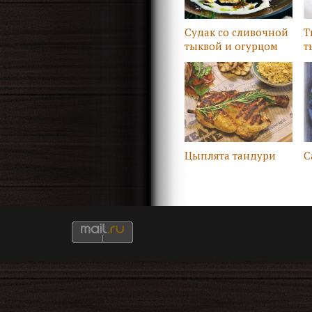
Судак со сливочной
Т
тыквой и огурцом
т
ш
Цыплята тандури
С