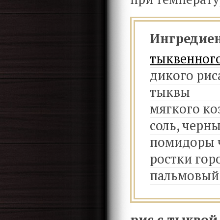
Ингредие
тыквенного
дикого рис
тыквы
мягкого ко
соль, черн
помидоры ч
ростки гор
пальмовый
рис с тыквой