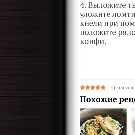
4. Выложите т
уложите ломти
кнели при пом
положите рядо
конфи.
5 (голосов
Похожие рец