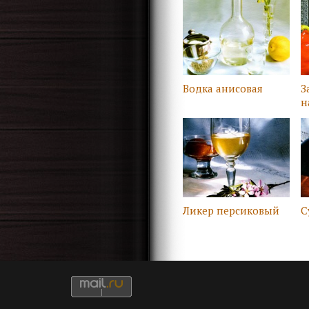
Водка анисовая
З
н
Ликер персиковый
C