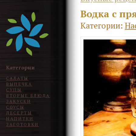
Водка с пр
Категории:
На
Категории
САЛАТЫ
ВЫПЕЧКА
СУПЫ
ВТОРЫЕ БЛЮДА
ЗАКУСКИ
СОУСЫ
ДЕСЕРТЫ
НАПИТКИ
ЗАГОТОВКИ