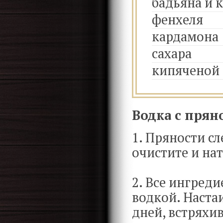
бадьяна и 
фенхеля
кардамона
сахара
кипяченой
Водка с прян
1. Пряности сл
очистите и нат
2. Все ингред
водкой. Наста
дней, встряхи