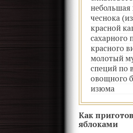
небольшая 
чеснока (и
красной ка
сахарного 
красного в
молотый м
специй по 
овощного б
изюма
Как приготов
яблоками