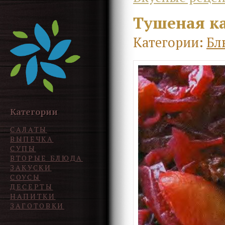
Тушеная ка
Категории:
Бл
Категории
САЛАТЫ
ВЫПЕЧКА
СУПЫ
ВТОРЫЕ БЛЮДА
ЗАКУСКИ
СОУСЫ
ДЕСЕРТЫ
НАПИТКИ
ЗАГОТОВКИ