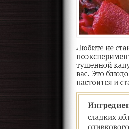
Любите не ста
поэксперимент
тушенной капу
вас. Это блюдо
настоится и ст
Ингредие
сладких яб
оливкового