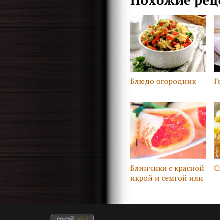
Похожие рец
Блюдо огородник
Г
Блинчики с красной
С
икрой и семгой или
форелью