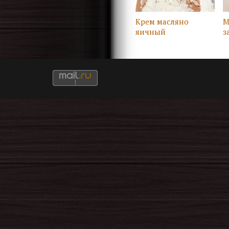
Крем масляно
М
яичный
з