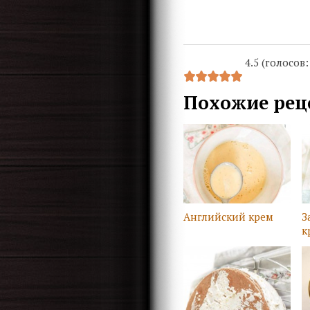
4.5 (голосов
Похожие рец
Английский крем
З
к