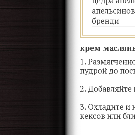
цедра апел
апельсинов
бренди
крем масляны
1. Размягченно
пудрой до пос
2. Добавляйте 
3. Охладите и
кексов или бл