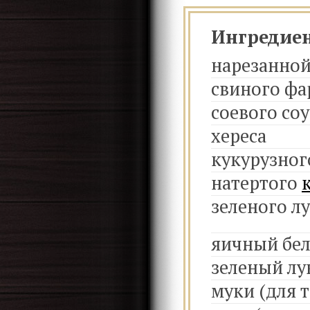
Ингредие
нарезанной
свиного ф
соевого соу
хереса
кукурузног
натертого
зеленого л
яичный бе
зеленый лу
муки (для т