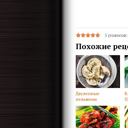
5 (голосов
Похожие рец
Двулепные
К
пельмени
П