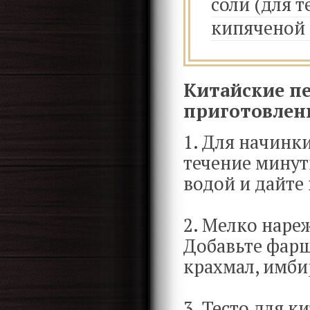
соли (для т
кипяченой 
Китайские п
приготовлен
1. Для начинки
течение минут
водой и дайте 
2. Мелко нареж
Добавьте фарш,
крахмал, имби
3. Тесто для 