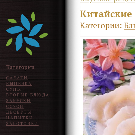
Китайские
Категории:
Бл
Категории
САЛАТЫ
ВЫПЕЧКА
СУПЫ
ВТОРЫЕ БЛЮДА
ЗАКУСКИ
СОУСЫ
ДЕСЕРТЫ
НАПИТКИ
ЗАГОТОВКИ