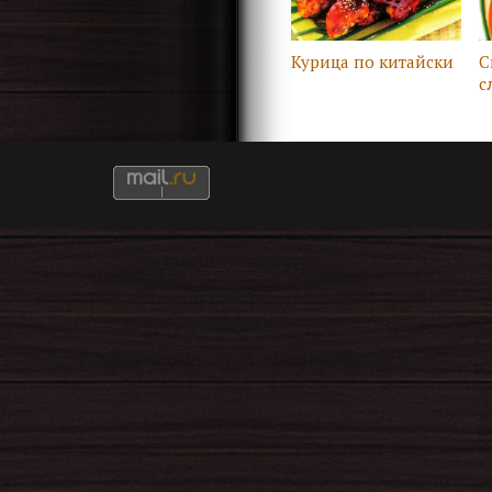
Курица по китайски
С
с