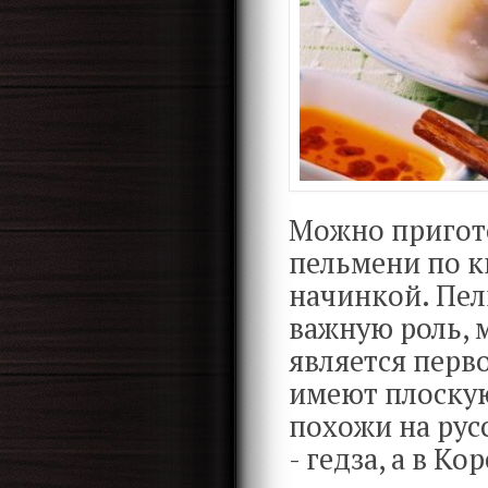
Можно пригото
пельмени по к
начинкой. Пел
важную роль, 
является перв
имеют плоскую
похожи на рус
- гедза, а в Ко