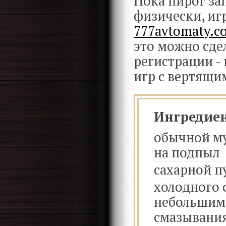
Пока пирог за
физически, иг
777avtomaty.co
это можно сде
регистрации -
игр с вертящи
Ингредие
обычной му
на подпыл
сахарной п
холодного 
небольшими
смазывани