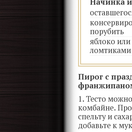
Начинка и
оставшегос
консервиро
порубить
яблоко или
ломтиками
Пирог с пра
франжипано
1. Тесто можн
комбайне. Про
спельту и сах
добавьте к мук