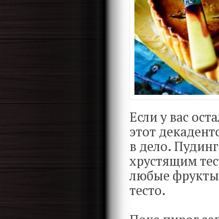
Если у вас ос
этот декадент
в дело. Пудин
хрустящим те
любые фрукты 
тесто.