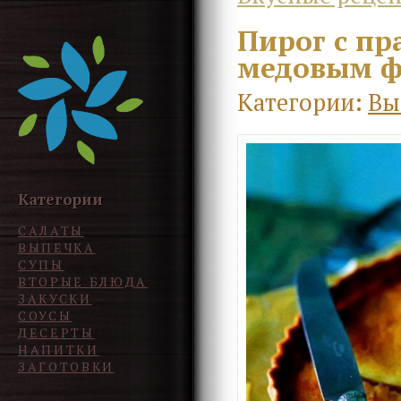
Пирог с п
медовым 
Категории:
Вы
Категории
САЛАТЫ
ВЫПЕЧКА
СУПЫ
ВТОРЫЕ БЛЮДА
ЗАКУСКИ
СОУСЫ
ДЕСЕРТЫ
НАПИТКИ
ЗАГОТОВКИ