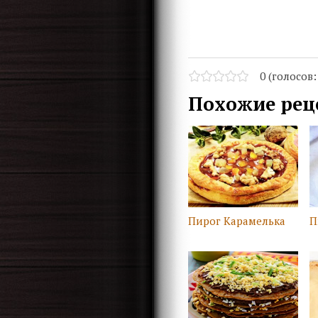
0 (голосов
Похожие рец
Пирог Карамелька
П