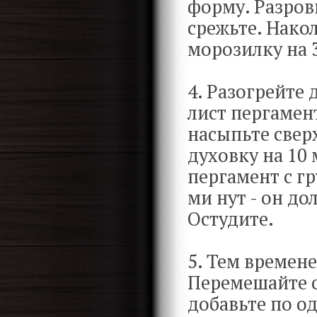
форму. Разров
срежьте. Накол
морозилку на 
4. Разогрейте
лист пергамент
насыпьте сверх
духовку на 10 
пергамент с гр
ми нут - он до
Остудите.
5. Тем времен
Перемешайте с
добавьте по о