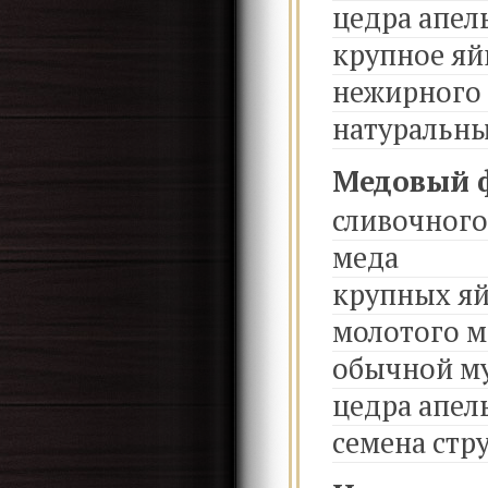
цедра апел
крупное яй
нежирного
натуральны
Медовый 
сливочного
меда
крупных я
молотого 
обычной му
цедра апел
семена стр