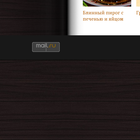
Блинный пирог с
Г
печенью и яйцом