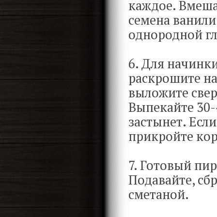
каждое. Вмеша
семена ванили
однородной гл
6. Для начинк
раскрошите н
выложите свер
Выпекайте 30-
застынет. Если
прикройте кор
7. Готовый пир
Подавайте, сб
сметаной.