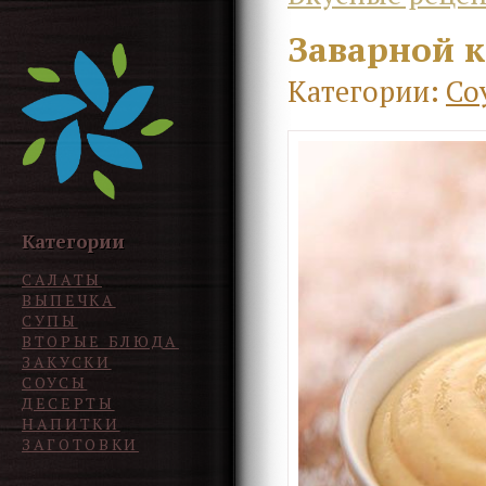
Заварной к
Категории:
Со
Категории
САЛАТЫ
ВЫПЕЧКА
СУПЫ
ВТОРЫЕ БЛЮДА
ЗАКУСКИ
СОУСЫ
ДЕСЕРТЫ
НАПИТКИ
ЗАГОТОВКИ