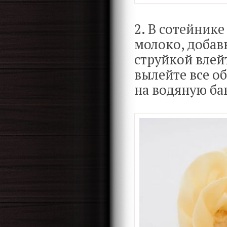
2. В сотейник
молоко, добав
струйкой влей
вылейте все об
на водяную ба