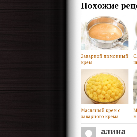
Похожие рец
Заварной лимонный
С
крем
ш
Масляный крем с
М
заварного крема
м
алина