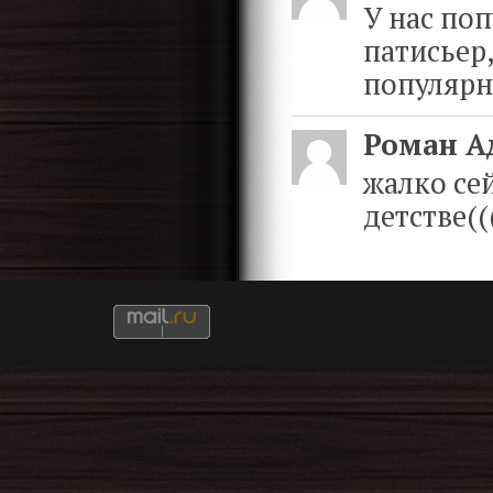
У нас по
патисьер
популярн
Роман А
жалко се
детстве((