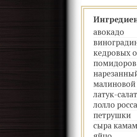
Ингредие
авокадо
виногради
кедровых 
помидоров 
нарезанны
малиновой
латук-сала
лолло росс
петрушки
сыра кама
яйцо