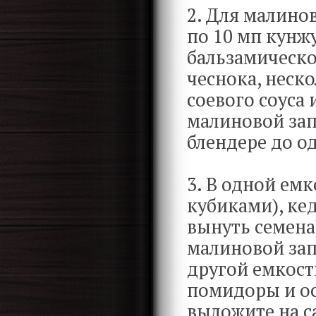
2. Для малино
по 10 мп кунж
бальзамическог
чеснока, неско
соевого соуса
малиновой зап
блендере до о
3. В одной ем
кубиками), ке
вынуть семена
малиновой зап
другой емкост
помидоры и ос
выложите на са