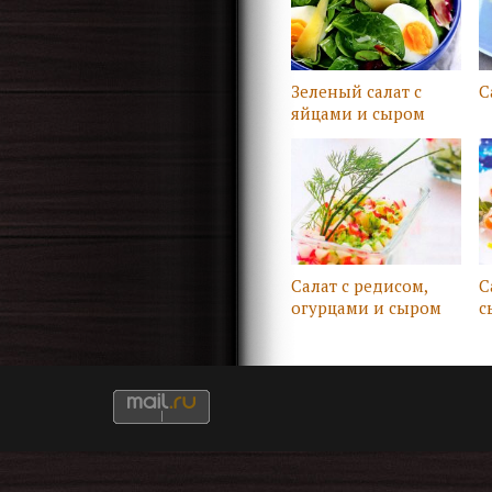
Зеленый салат с
С
яйцами и сыром
Салат с редисом,
С
огурцами и сыром
с