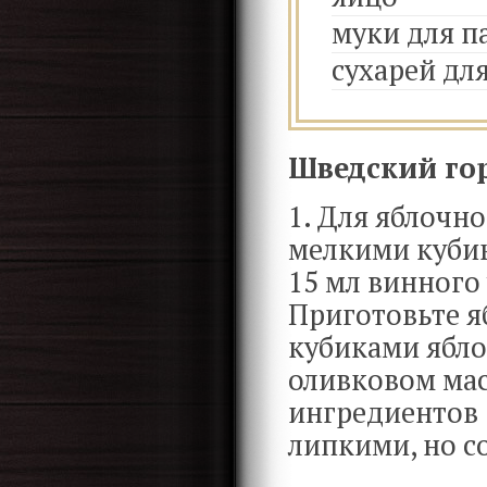
муки для п
сухарей дл
Шведский гор
1. Для яблочно
мелкими кубик
15 мл винного 
Приготовьте я
кубиками ябло
оливковом мас
ингредиентов 
липкими, но 