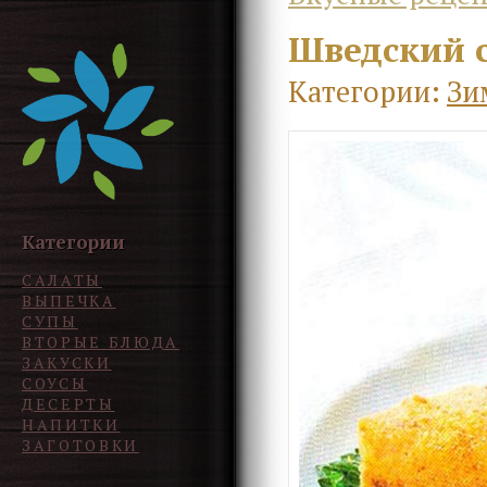
Шведский с
Категории:
Зи
Категории
САЛАТЫ
ВЫПЕЧКА
СУПЫ
ВТОРЫЕ БЛЮДА
ЗАКУСКИ
СОУСЫ
ДЕСЕРТЫ
НАПИТКИ
ЗАГОТОВКИ