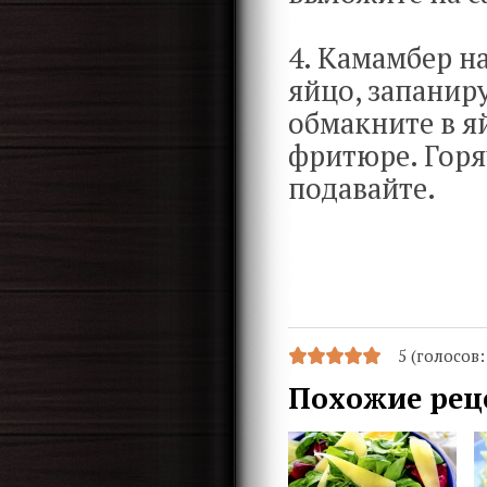
4. Камамбер н
яйцо, запаниру
обмакните в яй
фритюре. Горя
подавайте.
5 (голосов
Похожие рец