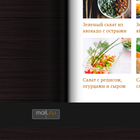
Зеленый салат из
З
авокадо с острыми
я
креветками
Салат с редисом,
С
огурцами и сыром
с
к