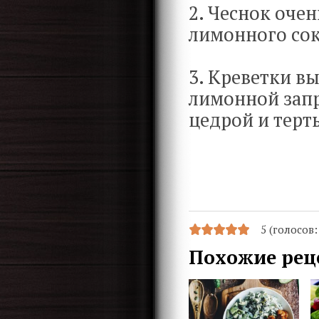
2. Чеснок очен
лимонного сок
3. Креветки в
лимонной запр
цедрой и терт
5 (голосов
Похожие рец