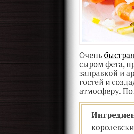
Очень
быстрая
сыром фета, 
заправкой и а
гостей и созд
атмосферу. По
Ингредие
королевски