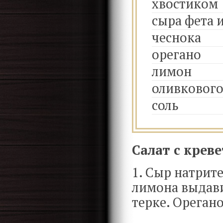
хвостиком
сыра фета 
чеснока
орегано
лимон
оливкового
соль
Салат с крев
1. Сыр натрит
лимона выдави
терке. Ореган