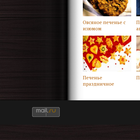
Овсяное печенье с
П
изюмом
а
Печенье
П
праздничное