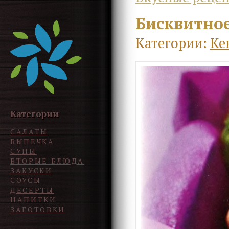
Бисквитное
Категории:
Ке
Категории
САЛАТЫ
ВЫПЕЧКА
СУПЫ
ВТОРЫЕ БЛЮДА
ЗАКУСКИ
СОУСЫ
ДЕСЕРТЫ
НАПИТКИ
ЗАГОТОВКИ