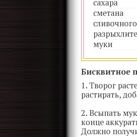
сахара
сметана
сливочного
разрыхлит
муки
Бисквитное п
1. Творог раст
растирать, доб
2. Всыпать му
конце аккурат
Должно получи