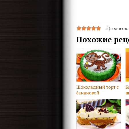
5 (голосов
Похожие рец
Шоколадный торт с
Б
банановой
ш
начинкой