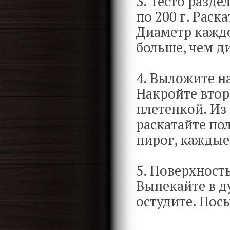
3. Тесто разде
по 200 г. Раск
Диаметр каждо
больше, чем д
4. Выложите н
Накройте втор
плетенкой. Из
раскатайте по
пирог, каждые
5. Поверхност
Выпекайте в д
остудите. Пос