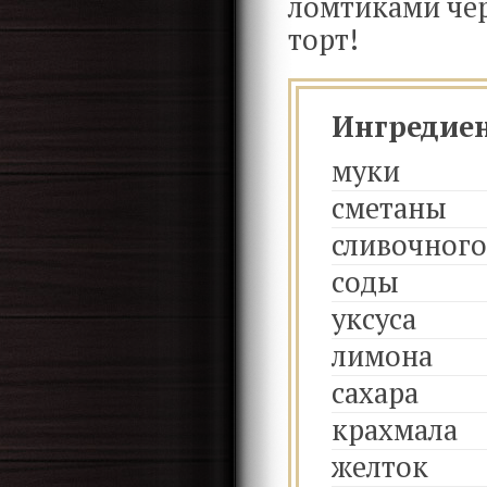
ломтиками чер
торт!
Ингредие
муки
сметаны
сливочного
соды
уксуса
лимона
сахара
крахмала
желток