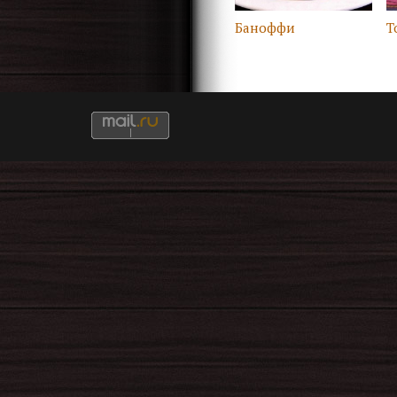
Баноффи
Т