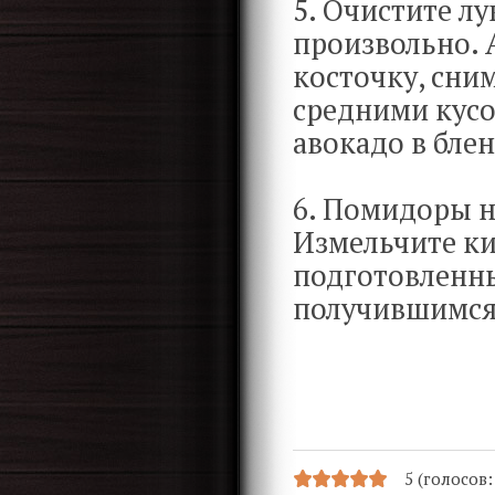
5. Очистите лу
произвольно. 
косточку, сни
средними кусо
авокадо в бле
6. Помидоры 
Измельчите ки
подготовленны
получившимся
5 (голосов