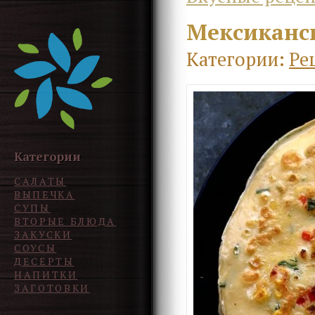
Мексиканс
Категории:
Ре
Категории
САЛАТЫ
ВЫПЕЧКА
СУПЫ
ВТОРЫЕ БЛЮДА
ЗАКУСКИ
СОУСЫ
ДЕСЕРТЫ
НАПИТКИ
ЗАГОТОВКИ