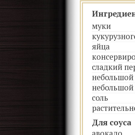
Ингредие
муки
кукурузног
яйца
консервир
сладкий пе
небольшой
небольшой 
соль
растительн
Для соуса
авокадо