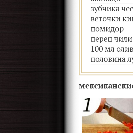
зубчика че
веточки к
помидор
перец чили
100 мл оли
половина 
мексикански