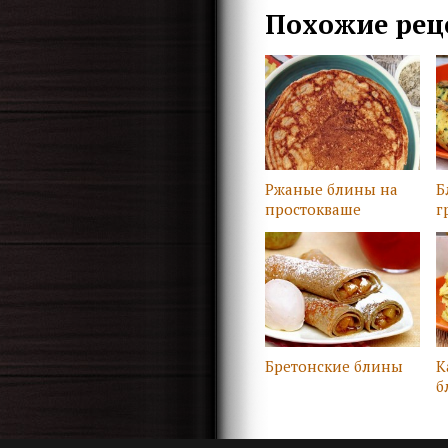
Похожие рец
Ржаные блины на
Б
простокваше
г
Бретонские блины
К
б