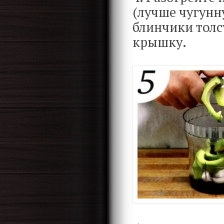
(лучше чугунн
блинчики толс
крышку.