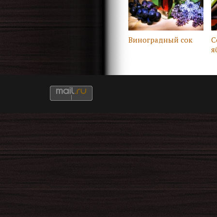
Виноградный сок
С
я