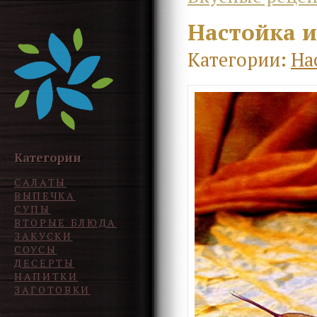
Настойка 
Категории:
На
Категории
САЛАТЫ
ВЫПЕЧКА
СУПЫ
ВТОРЫЕ БЛЮДА
ЗАКУСКИ
СОУСЫ
ДЕСЕРТЫ
НАПИТКИ
ЗАГОТОВКИ