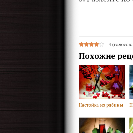
4 (голосов
Похожие рец
Настойка из рябины
Н