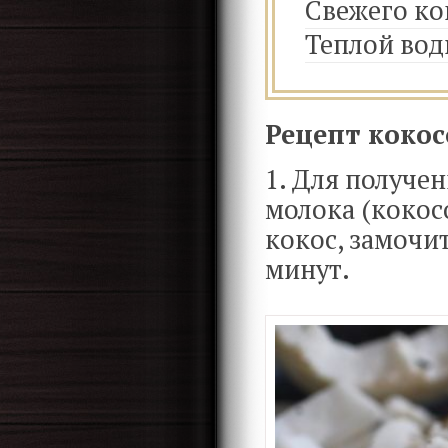
Свежего ко
Теплой во
Рецепт кокос
1. Для получен
молока (кокос
кокос, замочит
минут.