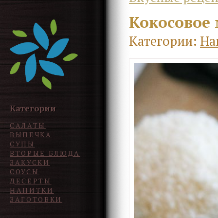
Кокосовое
Категории:
На
Категории
САЛАТЫ
ВЫПЕЧКА
СУПЫ
ВТОРЫЕ БЛЮДА
ЗАКУСКИ
СОУСЫ
ДЕСЕРТЫ
НАПИТКИ
ЗАГОТОВКИ