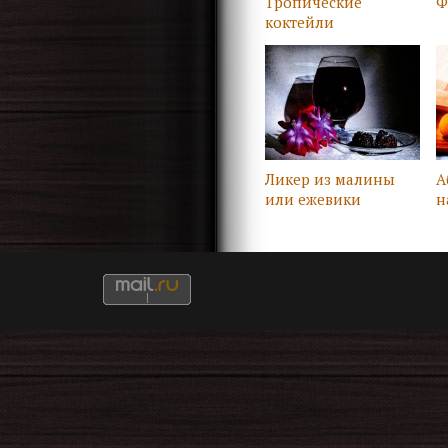
Тропические
Ф
коктейли
Ликер из малины
А
или ежевики
н