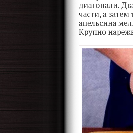
диагонали. Два
части, а зате
апельсина мел
Крупно нарежь