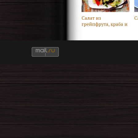
Салат из
С
грейпфрута, краба и
свеклы