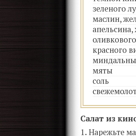
зеленого л
маслин, же
апельсина,
оливкового
красного в
миндальны
мяты
соль
свежемоло
Салат из кин
1. Нарежьте м