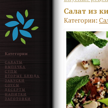
Салат из к
Категории:
Са
Категории
САЛАТЫ
ВЫПЕЧКА
СУПЫ
ВТОРЫЕ БЛЮДА
ЗАКУСКИ
СОУСЫ
ДЕСЕРТЫ
НАПИТКИ
ЗАГОТОВКИ