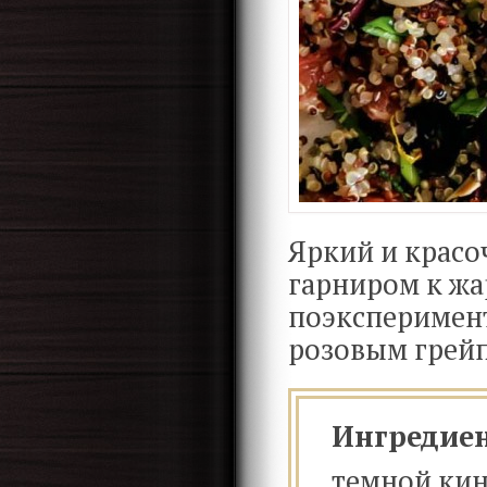
Яркий и красо
гарниром к жа
поэксперимент
розовым грей
Ингредие
темной ки