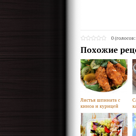
0 (голосов
Похожие рец
Листья шпината с
С
киноа и курицей
к
г