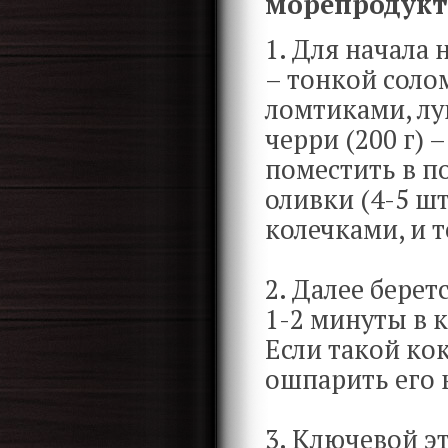
морепродукт
1. Для начала 
– тонкой соло
ломтиками, лу
черри (200 г)
поместить в п
оливки (4-5 ш
колечками, и т
2. Далее берет
1-2 минуты в 
Если такой ко
ошпарить его 
3. Ключевой э