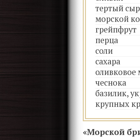
тертый сыр
морской ко
грейпфрут
перца
соли
сахара
оливковое 
чеснока
базилик, ук
крупных кр
«Морской бри