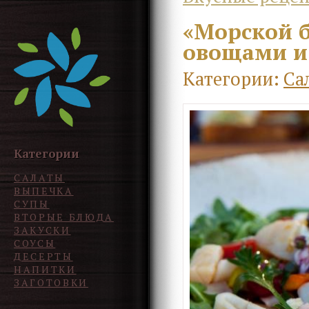
«Морской б
овощами и
Категории:
Са
Категории
САЛАТЫ
ВЫПЕЧКА
СУПЫ
ВТОРЫЕ БЛЮДА
ЗАКУСКИ
СОУСЫ
ДЕСЕРТЫ
НАПИТКИ
ЗАГОТОВКИ