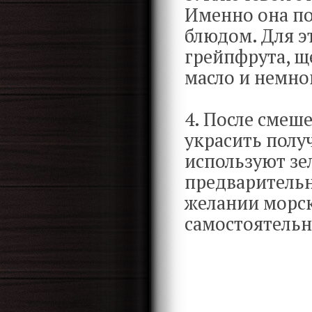
Именно она по
блюдом. Для э
грейпфрута, ще
масло и немно
4. После смеш
украсить полу
используют зел
предварительн
желании морск
самостоятельн