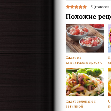
5 (голосов
Похожие рец
Салат из
Л
камчатского краба с
с
грейпфрутом
Салат зеленый с
С
ветчиной
п