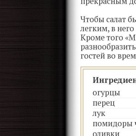
прекрасным д
Чтобы салат б
легким, в нег
Кроме того «М
разнообразить
гостей во врем
Ингредие
огурцы
перец
лук
помидоры 
оливки