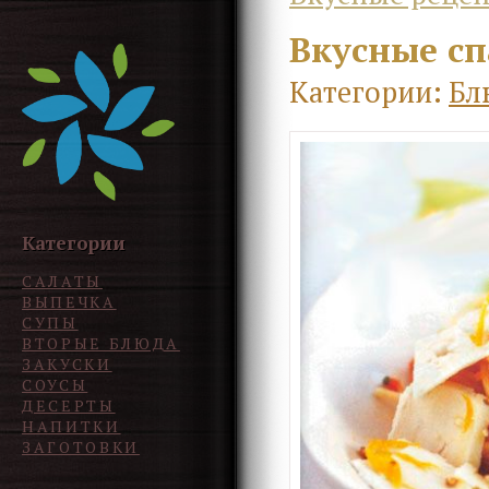
Вкусные сп
Категории:
Бл
Категории
САЛАТЫ
ВЫПЕЧКА
СУПЫ
ВТОРЫЕ БЛЮДА
ЗАКУСКИ
СОУСЫ
ДЕСЕРТЫ
НАПИТКИ
ЗАГОТОВКИ