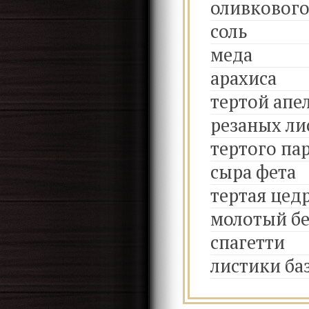
оливкового
соль
меда
арахиса
тертой апе
резаных ли
тертого па
сыра фета
тертая цед
молотый б
спагетти
листики ба