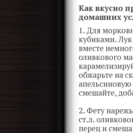
Как вкусно п
домашних ус
1. Для морков
кубиками. Лук
вместе немного
оливкового мас
карамелизируй
обжарьте на с
апельсиновую 
смешайте, доб
2. Фету нареж
ст.л. оливков
перец и смешай