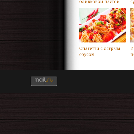
оливковой пастой
с
Спагетти с острым
И
соусом
п