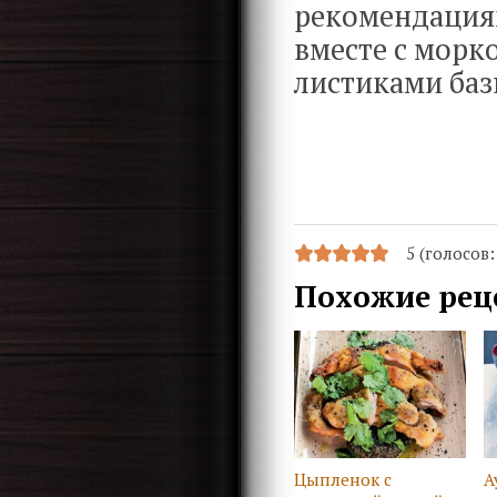
рекомендациям
вместе с морко
листиками баз
5 (голосов
Похожие рец
Цыпленок с
А