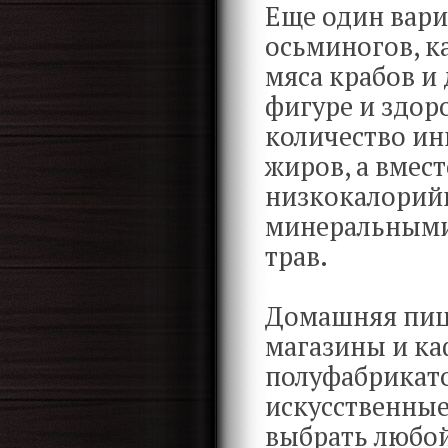
Еще один вари
осьминогов, ка
мяса крабов и 
фигуре и здор
количество ин
жиров, а вмес
низкокалорий
минеральными
трав.
Домашняя пицц
магазины и ка
полуфабрикато
искусственны
выбрать любой