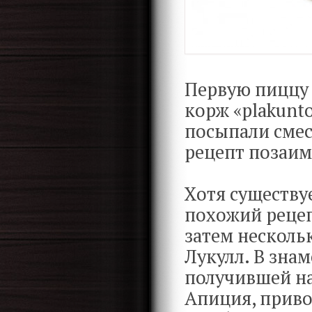
Первую пиццу 
корж «plakunto
посыпали смес
рецепт позаим
Хотя существу
похожий рецеп
затем несколь
Лукулл. В зна
получившей на
Апиция, приво