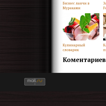
Бизнес ланчи в
З
Мураками
F
Кулинарный
К
словарик
п
д
Коментариев 