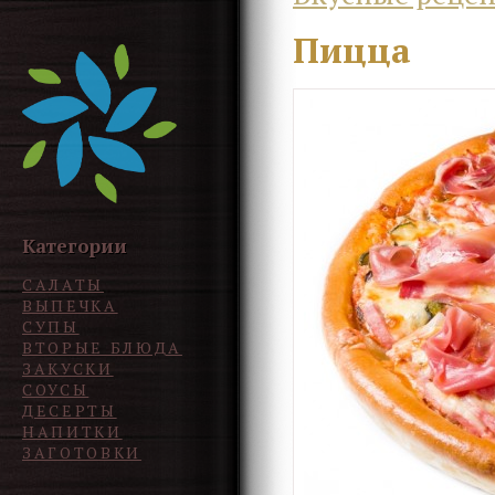
Пицца
Категории
САЛАТЫ
ВЫПЕЧКА
СУПЫ
ВТОРЫЕ БЛЮДА
ЗАКУСКИ
СОУСЫ
ДЕСЕРТЫ
НАПИТКИ
ЗАГОТОВКИ