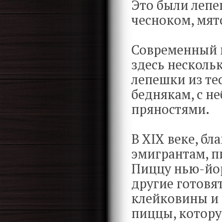
Это были лепе
чесноком, мят
Современный п
здесь несколь
лепешки из те
беднякам, с н
пряностями.
В XIX веке, б
эмигрантам, п
Пиццу нью-йо
другие готовя
клейковины и 
пиццы, котору