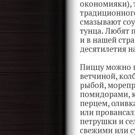
окономияки), 
традиционног
смазывают соу
тунца. Любят 
и в нашей стра
десятилетия н
Пиццу можно п
ветчиной, кол
рыбой, морепр
помидорами, к
перцем, оливк
или провансал
петрушки и се
свежими или 