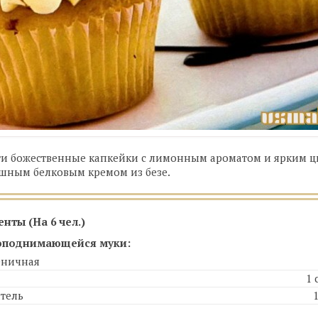
ти божественные капкейки с лимонным ароматом и ярким 
ушным белковым кремом из безе.
енты (На
6 чел.
)
оподнимающейся муки:
еничная
1 
тель