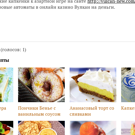
жие капкейки к азартной игре на сайте
http://vulcan-new.com/
гровые автоматы в онлайн казино Вулкан на деньги.
 (голосов:
1
)
епты
ера
Пончики Бенье с
Ананасовый торт со
Капке
ванильным соусом
сливками