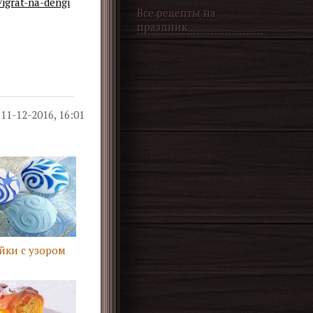
igrat-na-dengi
Все рецепты на
праздник
11-12-2016, 16:01
йки с узором