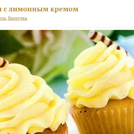
и с лимонным кремом
ксы
,
Выпечка