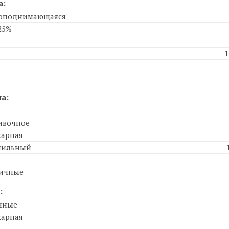
а:
моподнимающаяся
25%
1
а:
ивочное
харная
нильный
яичные
:
чные
харная