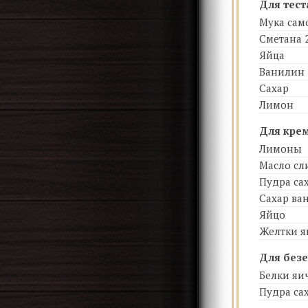
Для тест
Мука са
Сметана 
Яйца
Ванилин
Сахар
Лимон
Для крем
Лимоны
Масло сл
Пудра са
Сахар ва
Яйцо
Желтки 
Для безе
Белки яи
Пудра са