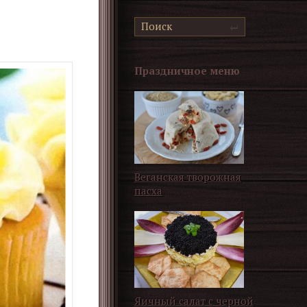
Праздничное меню
Веганская творожная
пасха
Яичный салат с черной