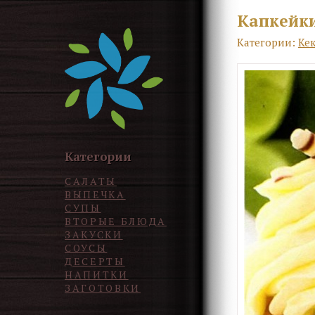
Капкейк
Категории:
Ке
Категории
САЛАТЫ
ВЫПЕЧКА
СУПЫ
ВТОРЫЕ БЛЮДА
ЗАКУСКИ
СОУСЫ
ДЕСЕРТЫ
НАПИТКИ
ЗАГОТОВКИ