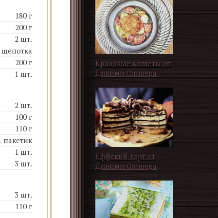
180 г
200 г
2 шт.
 щепотка
200 г
Крабовые котлеты от
Джейми Оливера
1 шт.
2 шт.
100 г
110 г
1 пакетик
1 шт.
Яффский торт от
3 шт.
Джейми Оливера
3 шт.
110 г