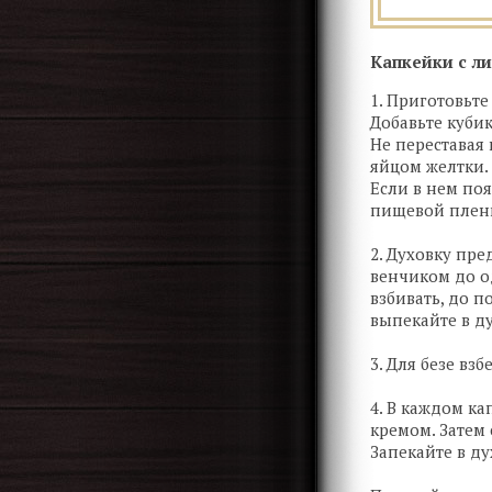
Капкейки с л
1. Приготовьт
Добавьте кубик
Не переставая
яйцом желтки. 
Если в нем поя
пищевой пленк
2. Духовку пре
венчиком до о
взбивать, до 
выпекайте в ду
3. Для безе вз
4. В каждом к
кремом. Затем
Запекайте в ду