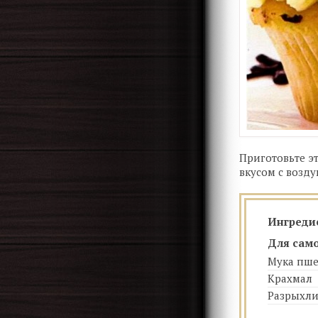
Приготовьте э
вкусом с возд
Ингреди
Для сам
Мука пш
Крахмал
Разрыхли