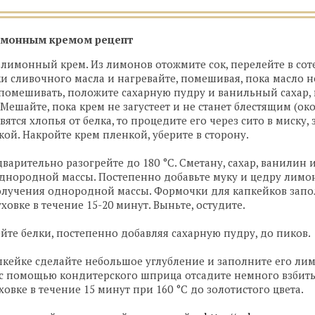
имонным кремом рецепт
е лимонный крем. Из лимонов отожмите сок, перелейте в сот
и сливочного масла и нагревайте, помешивая, пока масло н
 помешивать, положите сахарную пудру и ванильный сахар, 
Мешайте, пока крем не загустеет и не станет блестящим (око
вятся хлопья от белка, то процедите его через сито в миску,
ой. Накройте крем пленкой, уберите в сторону.
дварительно разогрейте до 180 °С. Сметану, сахар, ванилин 
днородной массы. Постепенно добавьте муку и цедру лимо
получения однородной массы. Формочки для капкейков запол
ховке в течение 15-20 минут. Выньте, остудите.
бейте белки, постепенно добавляя сахарную пудру, до пиков.
апкейке сделайте небольшое углубление и заполните его л
 с помощью кондитерского шприца отсадите немного взбиты
ховке в течение 15 минут при 160 °С до золотистого цвета.