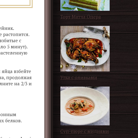
Торт Матча Опера
ейник.
е растопится.
взбитые с
ло 5 минут).
 застеленную
и яйца взбейте
на, продолжая
Утка с оливками
ните на 2/3 и
имонным
х белков.
Суп-пюре с мидиями