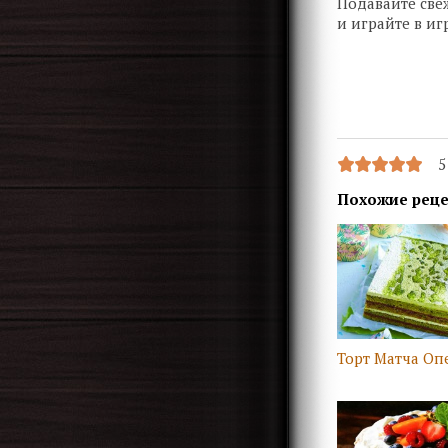
Подавайте све
и играйте в и
5
Похожие рец
Торт Матча Оп