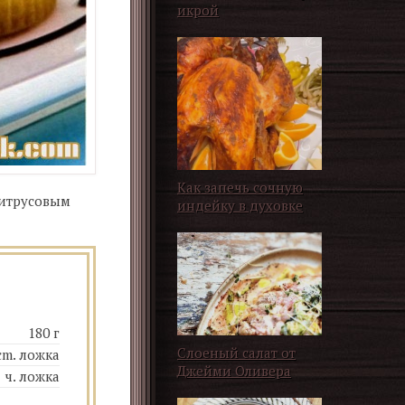
икрой
Как запечь сочную
цитрусовым
индейку в духовке
180 г
Слоеный салат от
cm. ложка
Джейми Оливера
1 ч. ложка