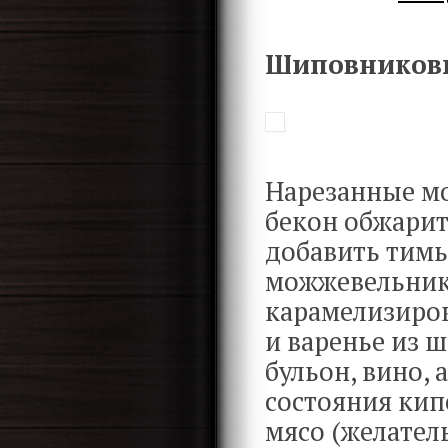
Шиповниковы
Нарезанные мо
бекон обжарить
добавить тимь
можжевельник,
карамелизиров
и варенье из 
бульон, вино, 
состояния кип
мясо (желател