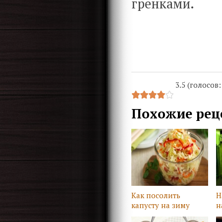
гренками.
3.5 (голосов
Похожие рец
Как посолить
Н
капусту на зиму
н
р