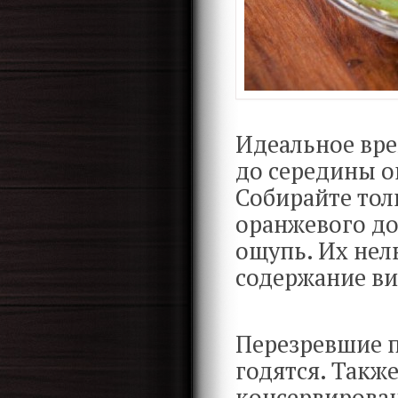
Идеальное вре
до середины о
Собирайте тол
оранжевого до
ощупь. Их нел
содержание в
Перезревшие п
годятся. Такж
консервирова