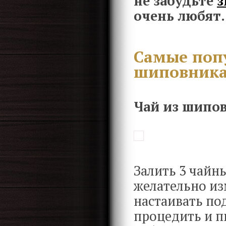
не забудьте
з
очень любят.
Самые поп
шиповник
Чай из шипо
Залить 3 чайн
желательно из
настаивать по
процедить и п