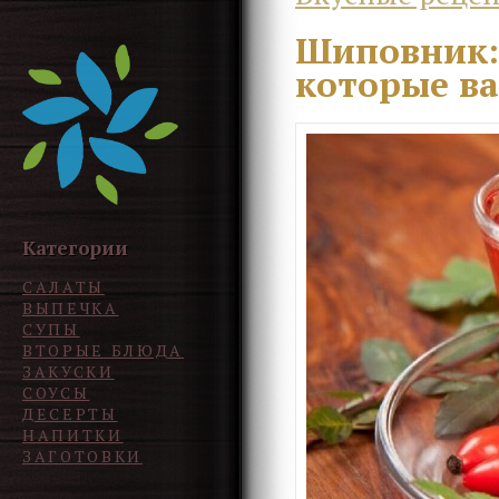
Шиповник:
которые ва
Категории
САЛАТЫ
ВЫПЕЧКА
СУПЫ
ВТОРЫЕ БЛЮДА
ЗАКУСКИ
СОУСЫ
ДЕСЕРТЫ
НАПИТКИ
ЗАГОТОВКИ