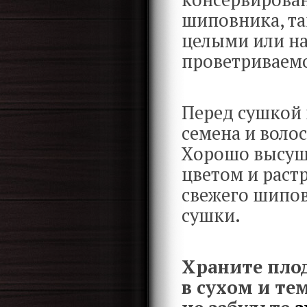
шиповника, та
целыми или на
проветриваемо
Перед сушкой
семена и воло
Хорошо высуш
цветом и растр
свежего шипов
сушки.
Храните пло
в сухом и те