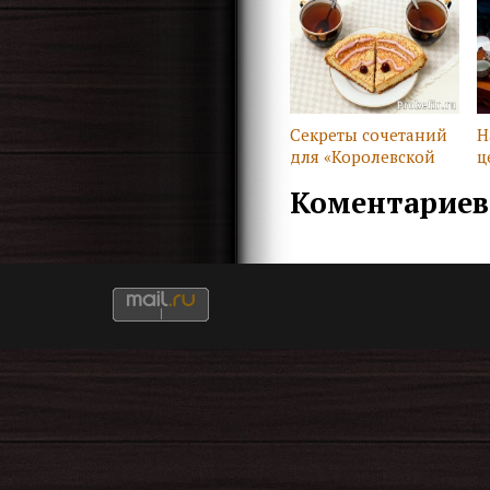
п
Секреты сочетаний
Н
для «Королевской
ц
ватрушки»
Коментариев 