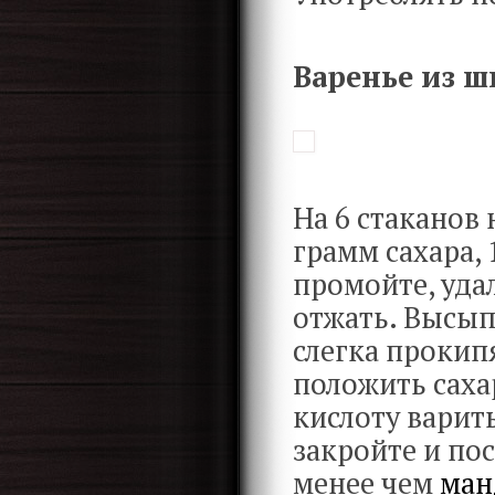
Варенье из 
На 6 стаканов
грамм сахара,
промойте, уда
отжать. Высып
слегка прокипя
положить саха
кислоту варить
закройте и по
менее чем
ман