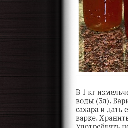
В 1 кг измель
воды (3л). Вар
сахара и дать
варке. Хранить
Употреблять п