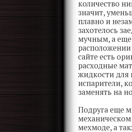
количество ни
значит, умен
плавно и неза
захотелось зае
мучным, а еще
расположении 
сайте есть ор
расходные мат
жидкости для 
испарители, к
заменять на н
Подруга еще м
механическом 
мехмоде, а та