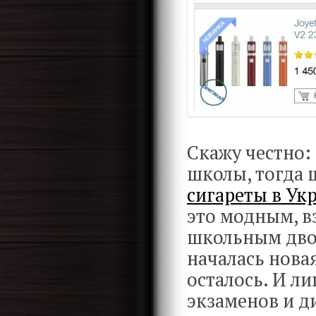
Скажу честно: 
школы, тогда
сигареты в Ук
это модным, в
школьным двор
началась нова
осталось. И л
экзаменов и ди