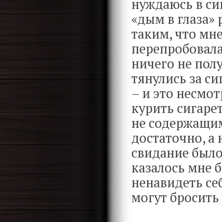
нуждаюсь в сиг
«дым в глаза»
таким, что мне
перепробовала
ничего не пол
тянулись за си
– и это несмот
курить сигаре
не содержащим
достаточно, а 
свидание было
казалось мне 
ненавидеть себ
могут бросить