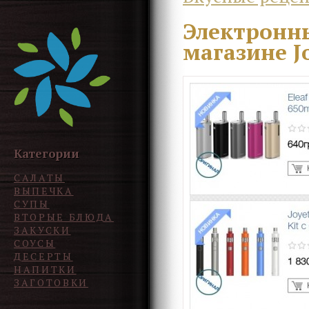
Электронны
магазине J
Категории
САЛАТЫ
ВЫПЕЧКА
СУПЫ
ВТОРЫЕ БЛЮДА
ЗАКУСКИ
СОУСЫ
ДЕСЕРТЫ
НАПИТКИ
ЗАГОТОВКИ