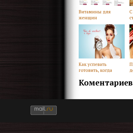
Витамины для
С
женщин
с
Как успевать
П
готовить, когда
д
работаешь
у
Коментариев 