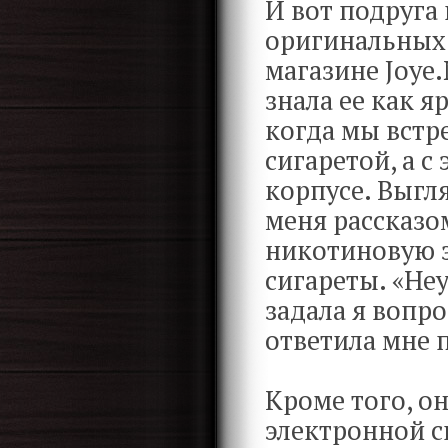
И вот подруга
оригинальных 
магазине Joye.
знала ее как я
когда мы встре
сигаретой, а 
корпусе. Выгл
меня рассказом
никотиновую 
сигареты. «Не
задала я вопро
ответила мне 
Кроме того, он
электронной с