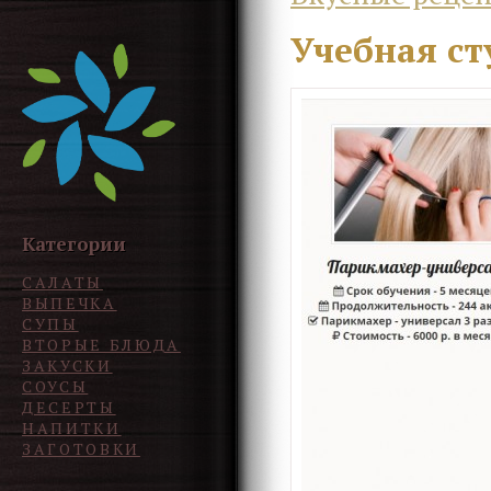
Учебная ст
Категории
САЛАТЫ
ВЫПЕЧКА
СУПЫ
ВТОРЫЕ БЛЮДА
ЗАКУСКИ
СОУСЫ
ДЕСЕРТЫ
НАПИТКИ
ЗАГОТОВКИ