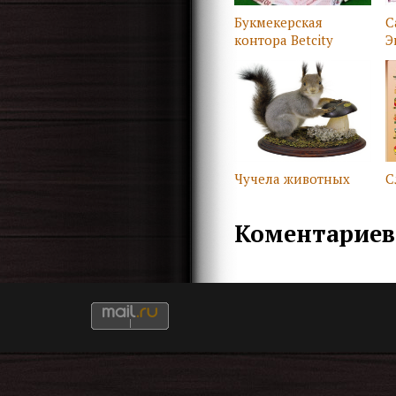
Букмекерская
С
контора Betcity
Э
Чучела животных
С
Коментариев 