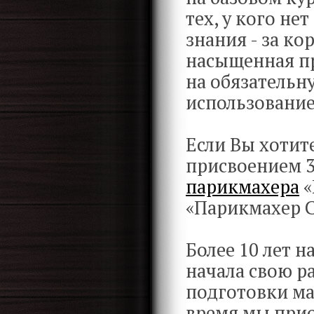
тех, у кого не
знания - за ко
насыщенная пр
на обязательн
использование
Если Вы хотит
присвоением 3
парикмахера
«
«Парикмахер С
Более 10 лет 
начала свою р
подготовки мас
время мы прио