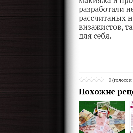
макияжа и пр
разработали н
рассчитаных н
визажистов, та
для себя.
0 (голосов
Похожие рец