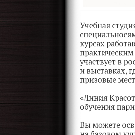
Учебная студи
специальносям
курсах работа
практическим 
участвует в р
и выставках, 
призовые мест
«Линия Красот
обучения пари
Вы можете осв
на базовом кур