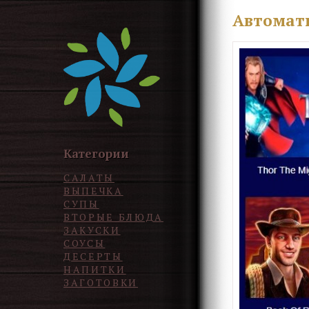
Автомат
Категории
САЛАТЫ
ВЫПЕЧКА
СУПЫ
ВТОРЫЕ БЛЮДА
ЗАКУСКИ
СОУСЫ
ДЕСЕРТЫ
НАПИТКИ
ЗАГОТОВКИ