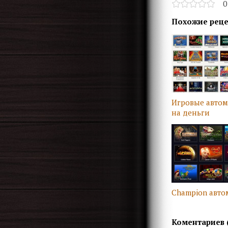
0
Похожие рец
Игровые авто
на деньги
Champion авто
Коментариев (