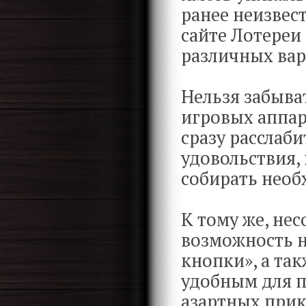
ранее неизвест
сайте Лотереи
различных вар
Нельзя забыва
игровых аппар
сразу расслаб
удовольствия,
собирать необ
К тому же, не
возможность н
кнопки», а та
удобным для п
азартных прик