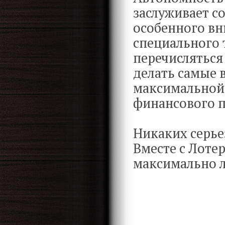
заслуживает с
особенного вн
специального 
перечисляться 
делать самые 
максимальной 
финансового 
Никаких серье
Вместе с Лотер
максимально л