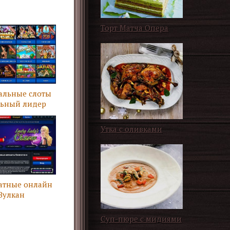
Торт Матча Опера
альные слоты
льный лидер
н казино
н!
Утка с оливками
атные онлайн
Вулкан
Суп-пюре с мидиями