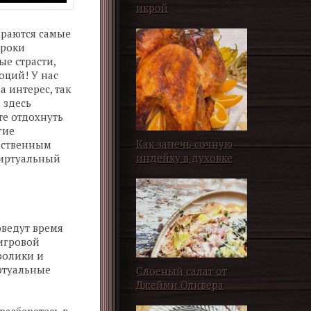
икрой
бираются самые
гроки
ые страсти,
оций! У нас
а интерес, так
 здесь
те отдохнуть
гие
Как запечь сочную
чественным
индейку в духовке
виртуальный
оведут время
игровой
ролики и
ртуальные
Слоеный салат от
Джейми Оливера