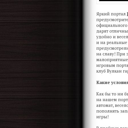
Яркий портал
предусмотрите
официального с
дарят отличны
удобно и весел
и на реальные 
предусмотрели
на славу! При
малоприятные 
игровым порта
клуб Вулкан га
Какие условия
Как бы то ни 
на нашем порт
автомат, весе
пополнять зап
игры!