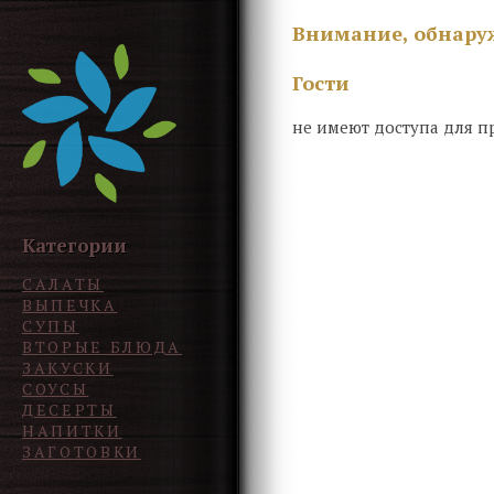
Внимание, обнару
Гости
не имеют доступа для пр
Категории
САЛАТЫ
ВЫПЕЧКА
СУПЫ
ВТОРЫЕ БЛЮДА
ЗАКУСКИ
СОУСЫ
ДЕСЕРТЫ
НАПИТКИ
ЗАГОТОВКИ