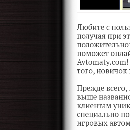
Любите с поль
получая при э
положительног
поможет онлай
Avtomaty.com!
того, новичок
Прежде всего,
выше названно
клиентам уник
специально п
игровых автом