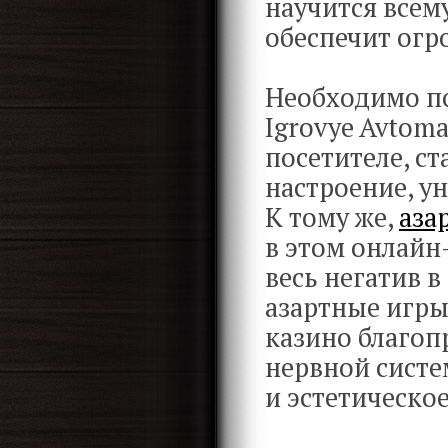
научится всем
обеспечит ог
Необходимо по
Igrovye Avtom
посетителе, с
настроение, у
К тому же,
аза
в этом онлайн
весь негатив 
азартные игры
казино благоп
нервной систе
и эстетическо