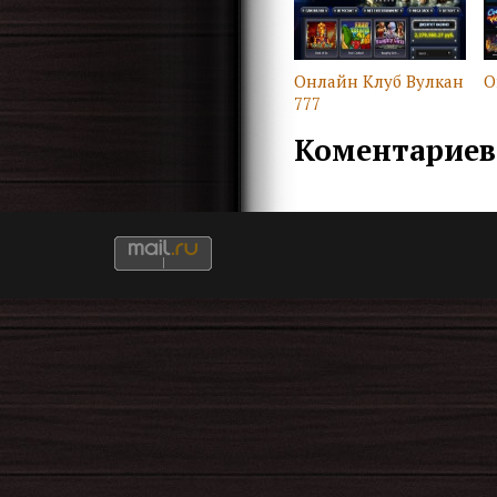
Онлайн Клуб Вулкан
О
777
Коментариев 